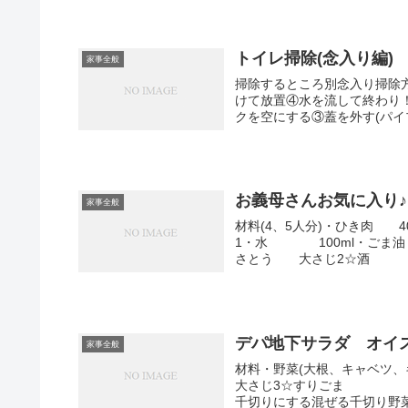
トイレ掃除(念入り編)
家事全般
掃除するところ別念入り掃除
けて放置④水を流して終わり
クを空にする③蓋を外す(パイプ
お義母さんお気に入り
家事全般
材料(4、5人分)・ひき肉 
1・水 100ml・ごま
さとう 大さじ2☆酒 大さ
デパ地下サラダ オイ
家事全般
材料・野菜(大根、キャベ
大さじ3☆すりごま 大さ
千切りにする混ぜる千切り野