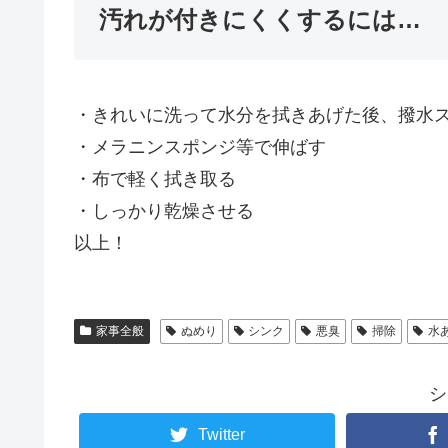
汚れが付きにくくするには…
・きれいに洗って水分を拭きあげた後、撥水
・メラニンスポンジ等で伸ばす
・布で軽く拭き取る
・しっかり乾燥させる
以上！
家事全般
ぬめり
シンク
悪臭
掃除
水
シ
Twitter