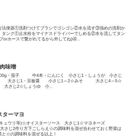
方法便器①洗剤つけてブラシでゴシゴシ②水を流す③強めの洗剤か
！タンク①止水栓をマイナスドライバーでしめる②水を流してタン
orホースで繋がれてるから外してね)④...
♪肉味噌
400g・茄子 中4本・にんにく 小さじ1・しょうが 小さじ
油 大さじ1・豆板醤 小さじ1～2☆みそ 大さじ4～5☆
じ2☆しょうゆ 小...
スターマヨ
ツ、キュウリ等)☆オイスターソース 大さじ1☆マヨネーズ
じ2作り方下ごしらえ☆の調味料を混ぜ合わせておく野菜は
菜と☆の調味料を混ぜる以上！