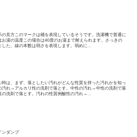
示の見方このマークは桶を表現しているそうです。洗濯機で普通に
はお湯の温度この場合は40度のお湯まで耐えられます。さっきの
した。線の本数は弱さを表現します。弱めに...
ぶ時は、まず、落としたい汚れがどんな性質を持った汚れかを知っ
の汚れ→アルカリ性の洗剤で落とす。中性の汚れ→中性の洗剤で落
の洗剤で落とす。汚れの性質例酸性の汚れ→...
インダンプ