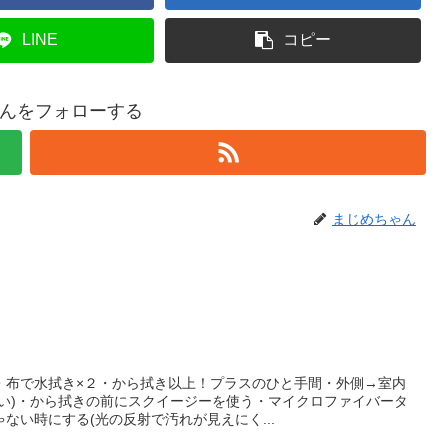
LINE
コピー
んをフォローする
まじめちゃん
・布で水拭き×２・から拭き以上！プラスのひと手間・外側→室内
ない)・から拭きの前にスクイージーを使う・マイクロファイバータ
ない時にする(光の反射で汚れが見えにく...