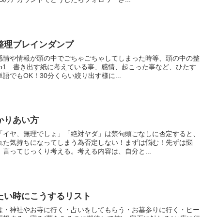
整理ブレインダンプ
感情や情報が頭の中でごちゃごちゃしてしまった時等、頭の中の整
ep1 書き出す紙に考えている事、感情、起こった事など、ひたす
でもOK！30分くらい絞り出す様に...
かりあい方
「イヤ、無理でしょ」「絶対ヤダ」は禁句頭ごなしに否定すると、
れた気持ちになってしまう為否定しない！まずは悩む！先ずは悩
言ってじっくり考える。考える内容は、自分と...
たい時にこうするリスト
は・神社やお寺に行く・占いをしてもらう・お墓参りに行く・ヒー