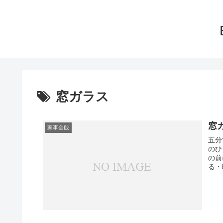
窓ガラス
窓
家事全般
五分
のひ
の前
る・