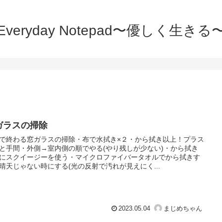
Everyday Notepad〜優しく生きる
ガラスの掃除
で終わる窓ガラスの掃除・布で水拭き×２・から拭き以上！プラス
と手間・外側→室内側の順でやる(やり残しが少ない)・から拭き
にスクイージーを使う・マイクロファイバータオルでから拭きす
晴天じゃない時にする(光の反射で汚れが見えにく...
2023.05.04
まじめちゃん